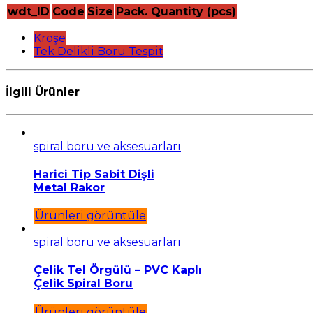
wdt_ID
Code
Size
Pack. Quantity (pcs)
Kroşe
Tek Delikli Boru Tespit
İlgili Ürünler
spiral boru ve aksesuarları
Harici Tip Sabit Dişli
Metal Rakor
Ürünleri görüntüle
spiral boru ve aksesuarları
Çelik Tel Örgülü – PVC Kaplı
Çelik Spiral Boru
Ürünleri görüntüle