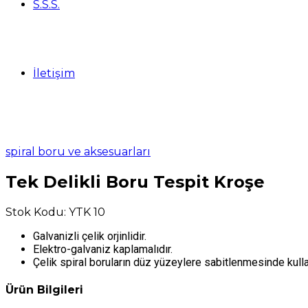
S.S.S.
İletişim
spiral boru ve aksesuarları
Tek Delikli Boru Tespit Kroşe
Stok Kodu: YTK 10
Galvanizli çelik orjinlidir.
Elektro-galvaniz kaplamalıdır.
Çelik spiral boruların düz yüzeylere sabitlenmesinde kullan
Ürün Bilgileri