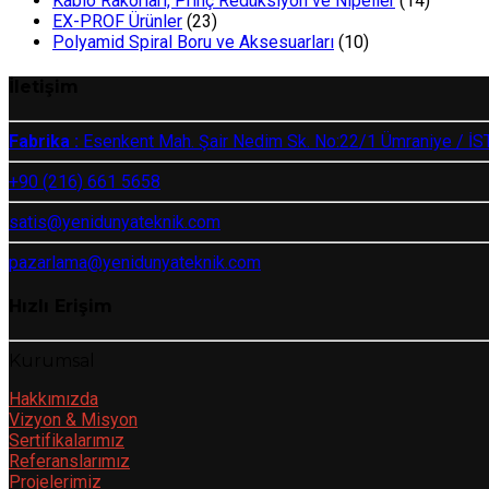
Kablo Rakorları, Prinç Redüksiyon ve Nipeller
(14)
EX-PROF Ürünler
(23)
Polyamid Spiral Boru ve Aksesuarları
(10)
İletişim
Fabrika :
Esenkent Mah. Şair Nedim Sk. No:22/1 Ümraniye / 
+90 (216) 661 5658
satis@yenidunyateknik.com
pazarlama@yenidunyateknik.com
Hızlı Erişim
Kurumsal
Hakkımızda
Vizyon & Misyon
Sertifikalarımız
Referanslarımız
Projelerimiz